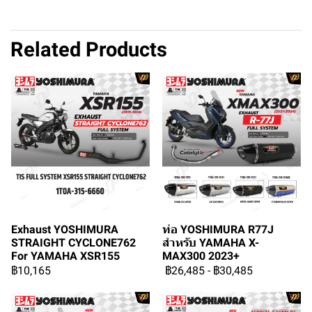
Related Products
Exhaust YOSHIMURA
ท่อ YOSHIMURA R77J
STRAIGHT CYCLONE762
สำหรับ YAMAHA X-
For YAMAHA XSR155
MAX300 2023+
฿10,165
฿26,485
-
฿30,485