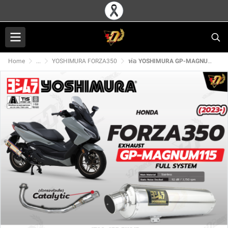
Home
...
YOSHIMURA FORZA350
ท่อ YOSHIMURA GP-MAGNUM115 สำหรับ HONDA FORZA350