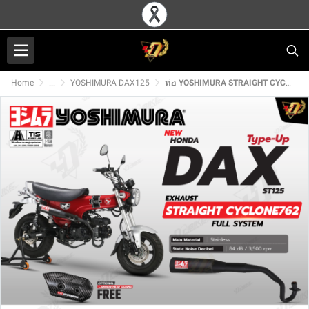
Home
...
YOSHIMURA DAX125
ท่อ YOSHIMURA STRAIGHT CYCLONE762 TYPE-UPสำหรับ HONDA DAX125