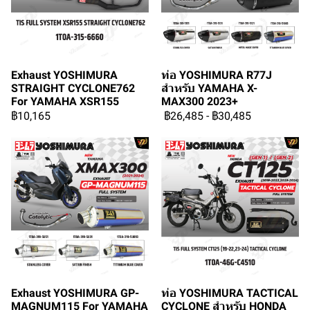
Exhaust YOSHIMURA
ท่อ YOSHIMURA R77J
STRAIGHT CYCLONE762
สำหรับ YAMAHA X-
For YAMAHA XSR155
MAX300 2023+
฿10,165
฿26,485
-
฿30,485
Exhaust YOSHIMURA GP-
ท่อ YOSHIMURA TACTICAL
MAGNUM115 For YAMAHA
CYCLONE สำหรับ HONDA