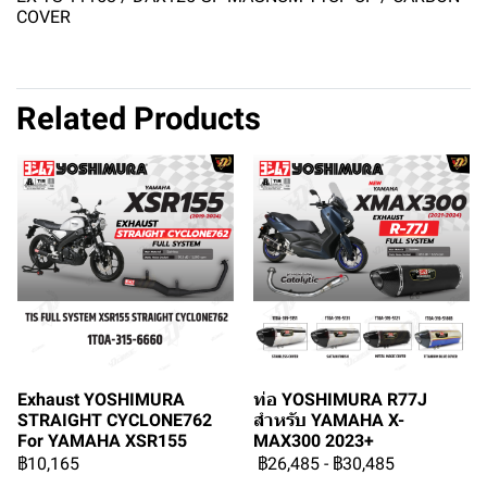
COVER
Related Products
Exhaust YOSHIMURA
ท่อ YOSHIMURA R77J
STRAIGHT CYCLONE762
สำหรับ YAMAHA X-
For YAMAHA XSR155
MAX300 2023+
฿10,165
฿26,485
-
฿30,485