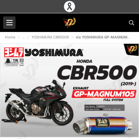
Home
...
YOSHIMURA CBR500R
ท่อ YOSHIMURA GP-MAGNUM105 สำหรับ HONDA CBR500R