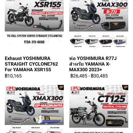
Exhaust YOSHIMURA
ท่อ YOSHIMURA R77J
STRAIGHT CYCLONE762
สำหรับ YAMAHA X-
For YAMAHA XSR155
MAX300 2023+
฿10,165
฿26,485
-
฿30,485