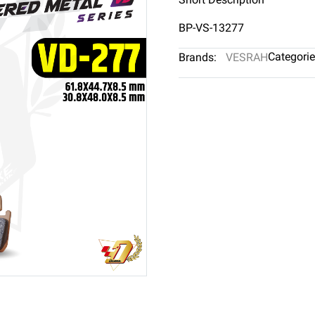
BP-VS-13277
Categorie
Brands:
VESRAH