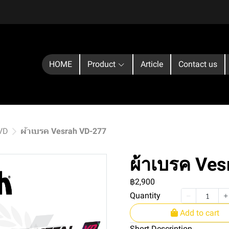
HOME
Product
Article
Contact us
 VD
ผ้าเบรค Vesrah VD-277
ผ้าเบรค Ve
฿2,900
Quantity
Add to cart
Short Description