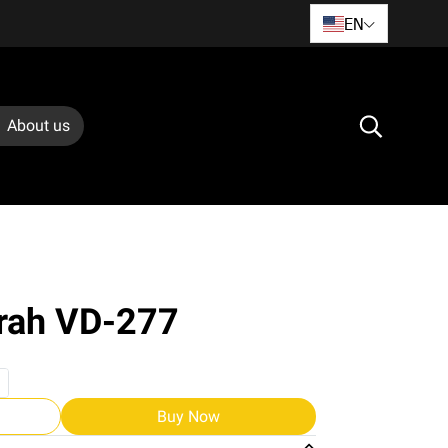
EN
About us
srah VD-277
Buy Now