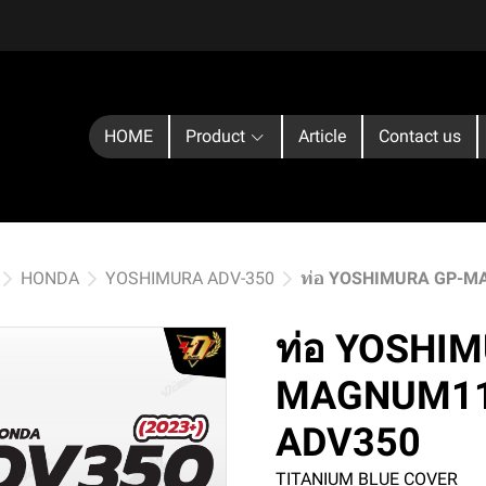
HOME
Product
Article
Contact us
HONDA
YOSHIMURA ADV-350
ท่อ YOSHIMURA GP-M
ท่อ YOSHI
MAGNUM115
ADV350
TITANIUM BLUE COVER