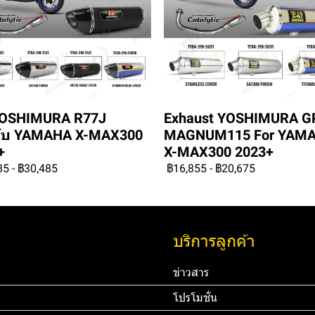
YOSHIMURA R77J
Exhaust YOSHIMURA G
ับ YAMAHA X-MAX300
MAGNUM115 For YAM
+
X-MAX300 2023+
85
-
฿30,485
฿16,855
-
฿20,675
บริการลูกค้า
ข่าวสาร
โปรโมชั่น