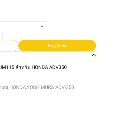
Buy Now
UM115 สำหรับ HONDA ADV350
mura
,
HONDA
,
YOSHIMURA ADV-350