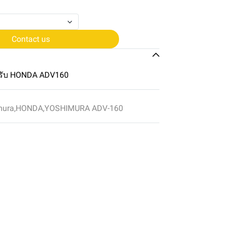
Contact us
รับ HONDA ADV160
mura
,
HONDA
,
YOSHIMURA ADV-160