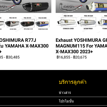
YOSHIMURA R77J
Exhaust YOSHIMURA G
ับ YAMAHA X-MAX300
MAGNUM115 For YAM
+
X-MAX300 2023+
85
-
฿30,485
฿16,855
-
฿20,675
บริการลูกค้า
ข่าวสาร
โปรโมชั่น