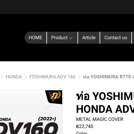
HOME
Product
Article
Contact us
HONDA
YOSHIMURA ADV-160
ท่อ YOSHIMURA R77S 
ท่อ YOSHIM
HONDA AD
METAL MAGIC COVER
฿22,740
Color