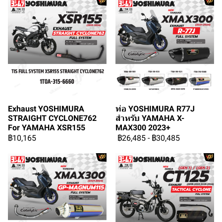
Exhaust YOSHIMURA
ท่อ YOSHIMURA R77J
STRAIGHT CYCLONE762
สำหรับ YAMAHA X-
For YAMAHA XSR155
MAX300 2023+
฿10,165
฿26,485
-
฿30,485