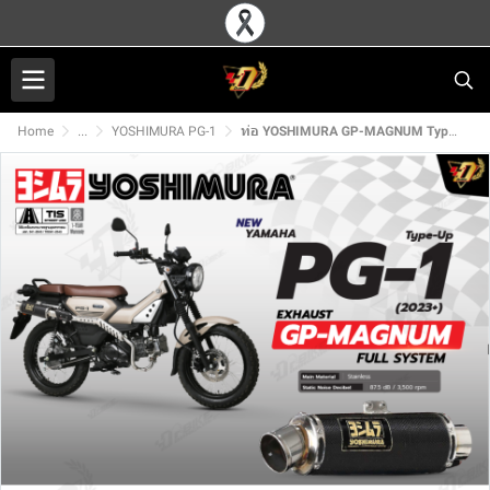
Home
...
YOSHIMURA PG-1
ท่อ YOSHIMURA GP-MAGNUM Type-up สำหรับ YAMAHA PG-1