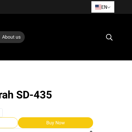
EN
About us
srah SD-435
Buy Now