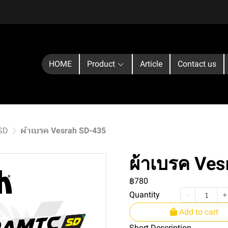
HOME
Product
Article
Contact us
 SD
ผ้าเบรค Vesrah SD-435
ผ้าเบรค Ve
฿780
Quantity
Add to cart
Short Description