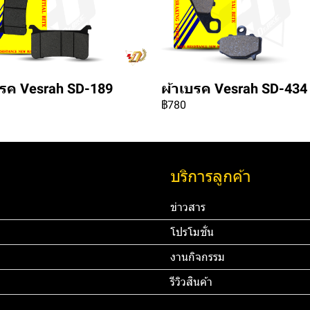
บรค Vesrah SD-189
ผ้าเบรค Vesrah SD-434
฿780
บริการลูกค้า
ข่าวสาร
โปรโมชั่น
งานกิจกรรม
รีวิวสินค้า
45 67890 Email:
ทดสอบ 3
ท