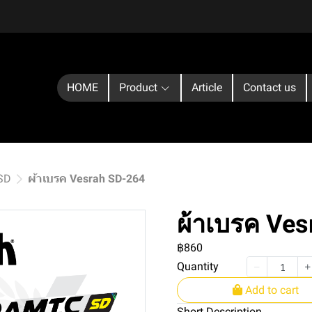
HOME
Product
Article
Contact us
 SD
ผ้าเบรค Vesrah SD-264
ผ้าเบรค Ve
฿860
Quantity
Add to cart
Short Description