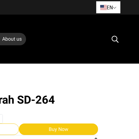
EN
About us
srah SD-264
Buy Now