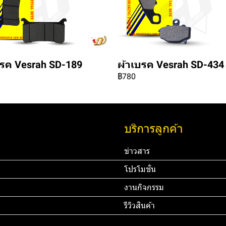
บรค Vesrah SD-189
ผ้าเบรค Vesrah SD-434
฿780
บริการลูกค้า
ข่าวสาร
โปรโมชั่น
งานกิจกรรม
รีวิวสินค้า
45 67890 Email:
ทดสอบ 3
ท