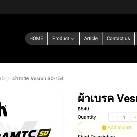
HOME
Product
Article
Contact us
 SD
ผ้าเบรค Vesrah SD-154
ผ้าเบรค Ve
฿840
Quantity
Add to cart
Short Description