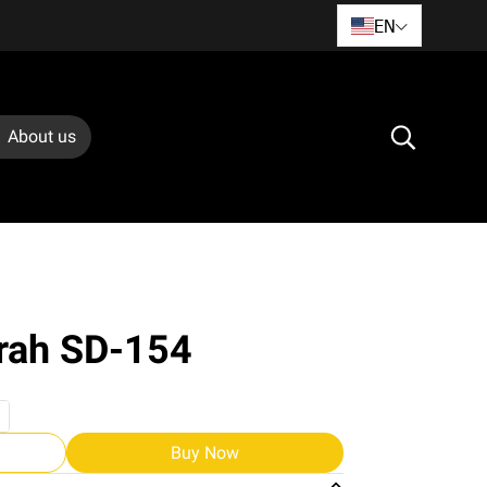
EN
About us
srah SD-154
Buy Now