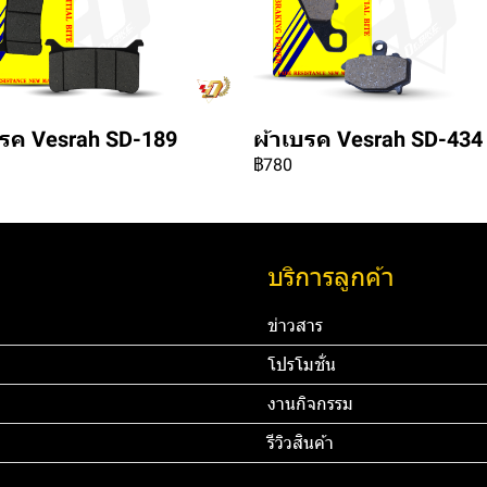
บรค Vesrah SD-189
ผ้าเบรค Vesrah SD-434
฿780
บริการลูกค้า
ข่าวสาร
โปรโมชั่น
งานกิจกรรม
รีวิวสินค้า
45 67890 Email:
ทดสอบ 3
ท