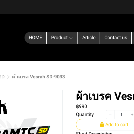
HOME
Product
Article
Contact us
 SD
ผ้าเบรค Vesrah SD-9033
ผ้าเบรค Ve
฿990
Quantity
Add to cart
Short Description