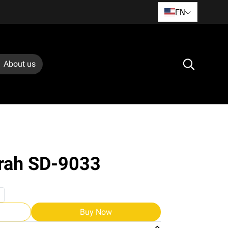
EN
About us
srah SD-9033
Buy Now