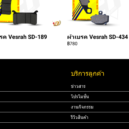
บรค Vesrah SD-189
ผ้าเบรค Vesrah SD-434
฿780
บริการลูกค้า
ข่าวสาร
โปรโมชั่น
งานกิจกรรม
รีวิวสินค้า
45 67890 Email:
ทดสอบ 3
ท