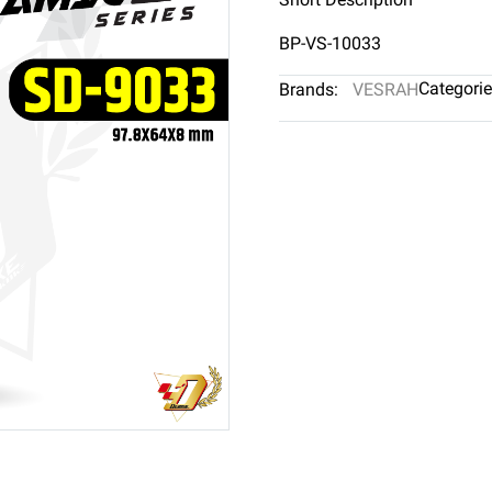
BP-VS-10033
Categorie
Brands:
VESRAH