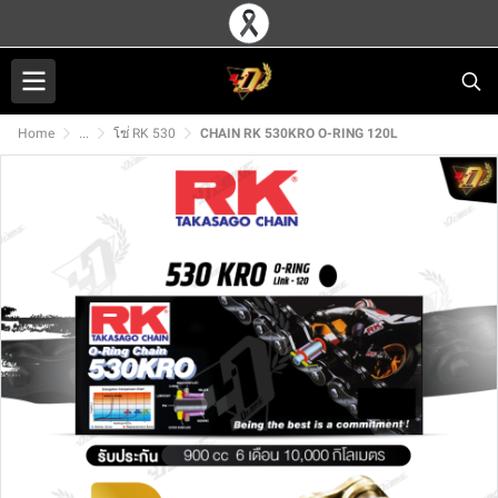
Home
...
โซ่ RK 530
CHAIN RK 530KRO O-RING 120L