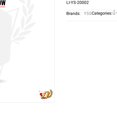
LI-YS-20002
Categories:
น้
Brands:
YSS