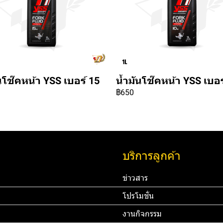
นโช๊คหน้า YSS เบอร์ 15
น้ำมันโช๊คหน้า YSS เบอร
฿650
บริการลูกค้า
ข่าวสาร
โปรโมชั่น
งานกิจกรรม