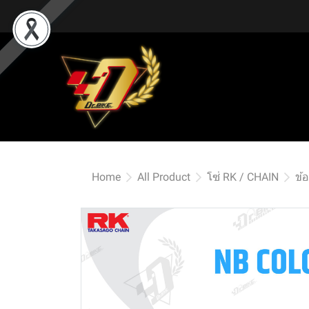
Home
All Product
โซ่ RK / CHAIN
ข้