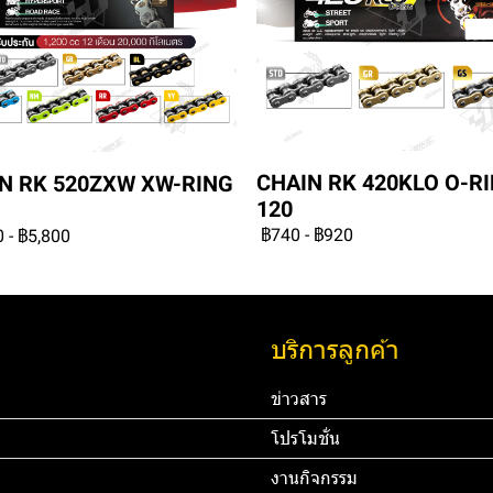
CHAIN RK 420KLO O-R
N RK 520ZXW XW-RING
120
฿740
-
฿920
0
-
฿5,800
บริการลูกค้า
ข่าวสาร
โปรโมชั่น
งานกิจกรรม