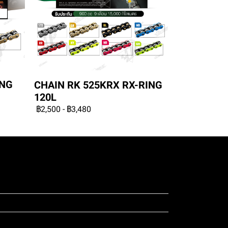
ING
CHAIN RK 525KRX RX-RING
120L
฿2,500
-
฿3,480