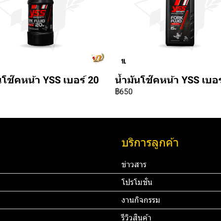
นโช๊คหน้า YSS เบอร์ 20
น้ำมันโช๊คหน้า YSS เบอร
฿650
บริการลูกค้า
ข่าวสาร
โปรโมชั่น
งานกิจกรรม
รีวิวสินค้า