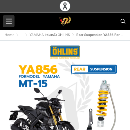
Home
...
YAMAHA โช๊คหลัง OHLINS
Rear Suspension YA856 For MT15