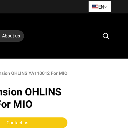
EN
About us
nsion OHLINS YA110012 For MIO
nsion OHLINS
or MIO
Contact us