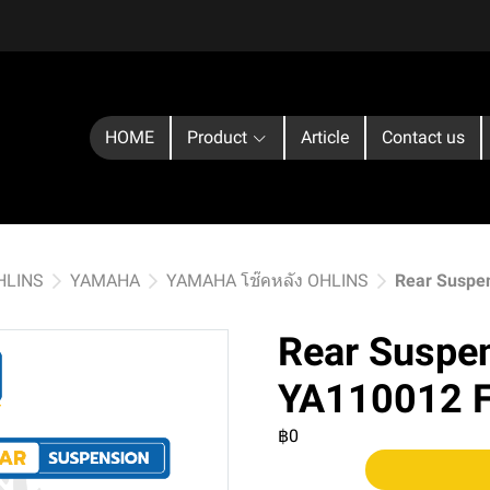
HOME
Product
Article
Contact us
OHLINS
YAMAHA
YAMAHA โช๊คหลัง OHLINS
Rear Suspe
Rear Suspe
YA110012 F
฿0