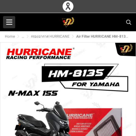
Home
...
กรองอากาศ HURRICANE
Air Filter HURRICANE HM-8135 For NMAX155