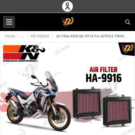
Home
...
KN HONDA
Air Filter K&N HA-9916 For AFRICA TWIN1000