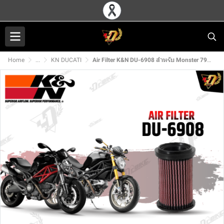
Home
...
KN DUCATI
Air Filter K&N DU-6908 สำหรับ Monster 796,1100