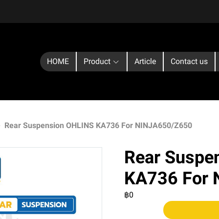
HOME
Product
Article
Contact us
Rear Suspension OHLINS KA736 For NINJA650/Z650
Rear Suspe
KA736 For
฿0