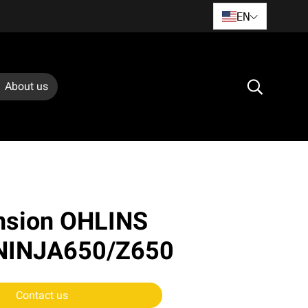
EN
About us
nsion OHLINS
 NINJA650/Z650
Contact us