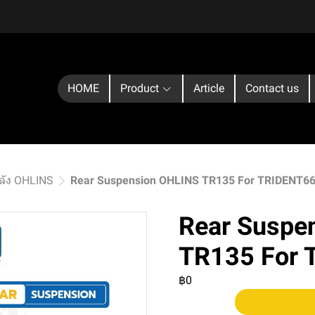
HOME
Product
Article
Contact us
ลัง OHLINS
Rear Suspension OHLINS TR135 For TRIDENT6
Rear Suspe
TR135 For 
฿0