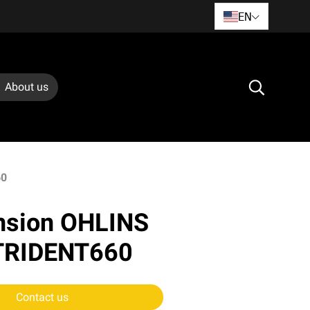
EN
About us
60
nsion OHLINS
TRIDENT660
Contact us