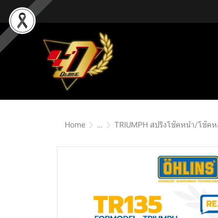
Home
...
TRIUMPH สปริงโช๊คหน้า/โช๊คห