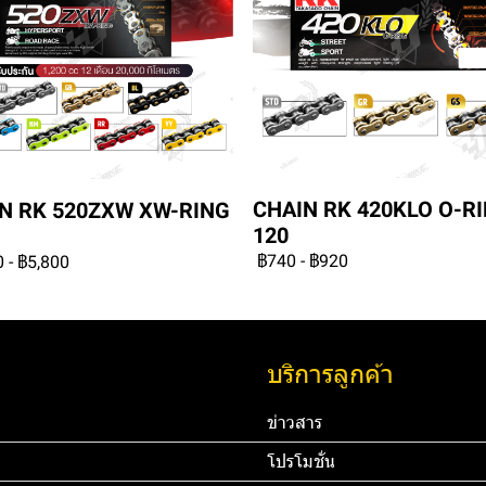
CHAIN RK 420KLO O-R
N RK 520ZXW XW-RING
120
฿740
-
฿920
0
-
฿5,800
บริการลูกค้า
ข่าวสาร
โปรโมชั่น