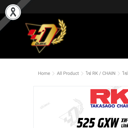
Home
All Product
โซ่ RK / CHAIN
โซ