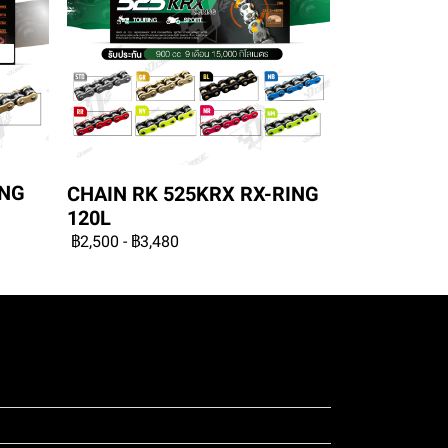
ING
CHAIN RK 525KRX RX-RING
120L
฿2,500
-
฿3,480