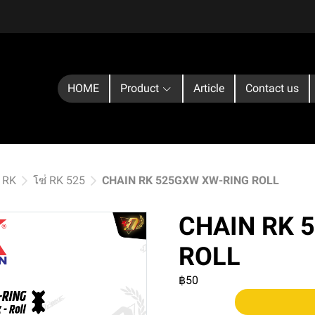
HOME
Product
Article
Contact us
่ RK
โซ่ RK 525
CHAIN RK 525GXW XW-RING ROLL
CHAIN RK 
ROLL
฿50