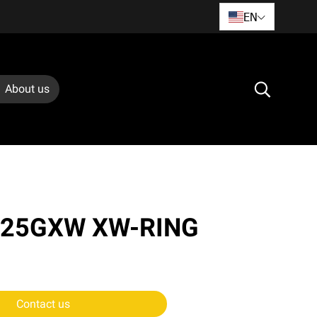
EN
About us
525GXW XW-RING
Contact us