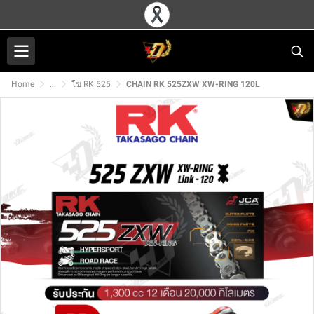
Home
...
โซ่ RK 525
CHAIN RK 525ZXW XW-RING 120L