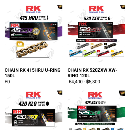
CHAIN RK 415HRU U-RING
CHAIN RK 520ZXW XW-
150L
RING 120L
฿0
฿4,400
-
฿5,800