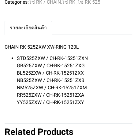
Categories:
โซ่ RK / CHAIN
,
โซ่ RK
,
โซ่ RK 525
รายละเอียดสินค้า
CHAIN RK 525ZXW XW-RING 120L
STD525ZXW / CH-RK-15251ZXN
GB525ZXW / CH-RK-15251ZXG
BL525ZXW / CH-RK-15251ZXX
NB525ZXW / CH-RK-15251ZXB
NM525ZXW / CH-RK-15251ZXM
RR525ZXW / CH-RK-15251ZXA
YY525ZXW / CH-RK-15251ZXY
Related Products