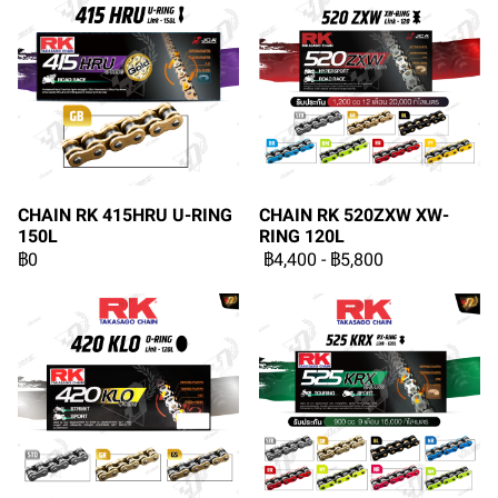
CHAIN RK 415HRU U-RING
CHAIN RK 520ZXW XW-
150L
RING 120L
฿0
฿4,400
-
฿5,800