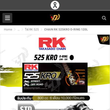
Home
...
โซ่ RK 525
CHAIN RK 525KRO O-RING 120L