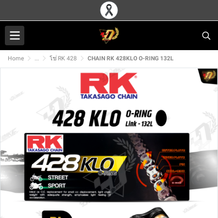
Home
...
โซ่ RK 428
CHAIN RK 428KLO O-RING 132L