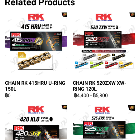
Related Products
CHAIN RK 415HRU U-RING
CHAIN RK 520ZXW XW-
150L
RING 120L
฿0
฿4,400
-
฿5,800