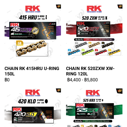
CHAIN RK 415HRU U-RING
CHAIN RK 520ZXW XW-
150L
RING 120L
฿0
฿4,400
-
฿5,800