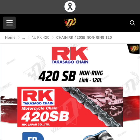
Home
...
โซ่ RK 420
CHAIN RK 420SB NON-RING 120