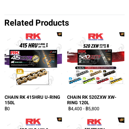
Related Products
CHAIN RK 415HRU U-RING
CHAIN RK 520ZXW XW-
150L
RING 120L
฿0
฿4,400
-
฿5,800