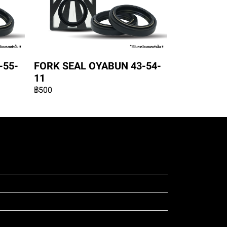
-55-
FORK SEAL OYABUN 43-54-
11
฿500