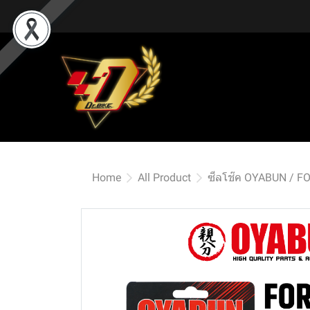
Home
All Product
ซีลโช๊ค OYABUN / F