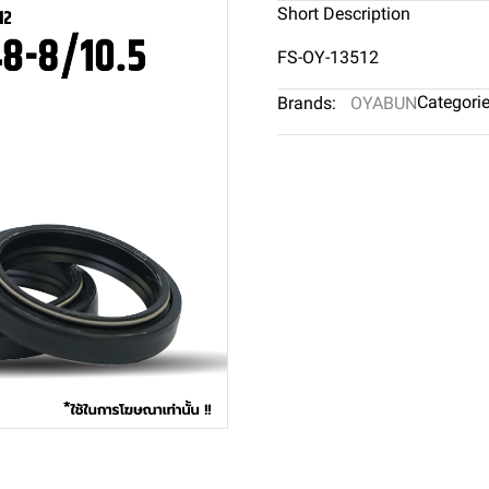
Short Description
FS-OY-13512
Categorie
Brands:
OYABUN