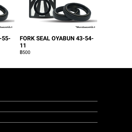
-55-
FORK SEAL OYABUN 43-54-
11
฿500