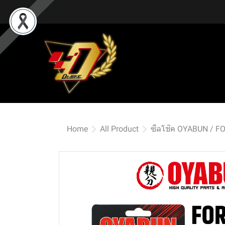
Home
All Product
ซีลโช๊ค OYABUN / F