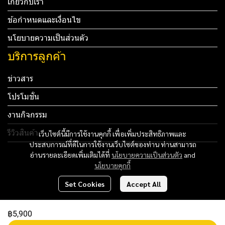
เกี่ยวกับเรา
ข้อกำหนดและเงื่อนไข
นโยบายความเป็นส่วนตัว
บริการลูกค้า
ข่าวสาร
โปรโมชั่น
งานกิจกรรม
รีวิวสินค้า
เว็บไซต์นี้มีการใช้งานคุกกี้ เพื่อเพิ่มประสิทธิภาพและ
ประสบการณ์ที่ดีในการใช้งานเว็บไซต์ของท่าน ท่านสามารถ
Tel: 012 345 67890 Email: mail@yourdomain.com
อ่านรายละเอียดเพิ่มเติมได้ที่
นโยบายความเป็นส่วนตัว
and
นโยบายคุกกี้
ทดสอบ 3
Set Cookies
Accept All
ทดสอบ 4
฿5,900
Copyright 2024 | All Rights Reserved | Powered by MWE