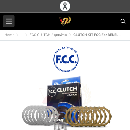
Home
...
FCC CLUTCH / ชุดคลัทช์
CLUTCH KIT FCC For BENELLI TRK502